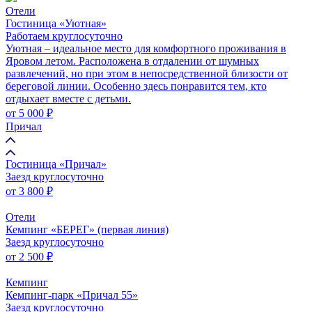
Отели
Гостиница «Уютная»
Работаем круглосуточно
Уютная – идеальное место для комфортного проживания в
Яровом летом. Расположена в отдалении от шумных
развлечений, но при этом в непосредственной близости от
береговой линии. Особенно здесь понравится тем, кто
отдыхает вместе с детьми.
от
5 000 ₽
Причал
Гостиница «Причал»
Заезд круглосуточно
от
3 800 ₽
Отели
Кемпинг «БЕРЕГ» (первая линия)
Заезд круглосуточно
от
2 500 ₽
Кемпинг
Кемпинг-парк «Причал 55»
Заезд круглосуточно